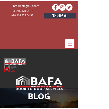
info@bafagroup.com
+90 216 478 64 36 ​
Teklif Al
+90 216 478 64 37 ​
BLOG