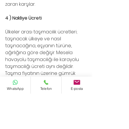
zararı karşılar.
4 ) Nakliye Ücreti
Ülkeler arası taşımacılık ücretleri; 
taşınacak ülkeye ve nasıl 
taşınacağına, eşyanın türüne, 
ağırlığına göre değişir. Mesela 
havayolu taşımacılığı ile karayolu 
taşımacılığı ücreti aynı değildir. 
Taşıma fiyatının üzerine gümrük 
masrafları ve diğer masraflar 
eklenir ve ona göre bir ücret 
WhatsApp
Telefon
E-posta
politikası belirlenir. Deniz yolu ile 
taşıma ücreti diğerlerine göre biraz 
daha uygundur. Ülkeler arası 
taşımacılık yapan firmalar sadece 
ev değil ofis, otomobil taşımacılığı, 
evcil hayvan taşımacılığına kadar 