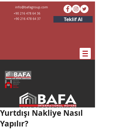
info@bafagroup.com
+90 216 478 64 36 ​
Teklif Al
+90 216 478 64 37 ​
Yurtdışı Nakliye Nasıl
Yapılır?