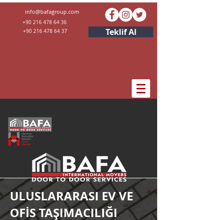
info@bafagroup.com
+90 216 478 64 36 ​
Teklif Al
+90 216 478 64 37 ​
ULUSLARARASI EV VE
OFİS TAŞIMACILIĞI