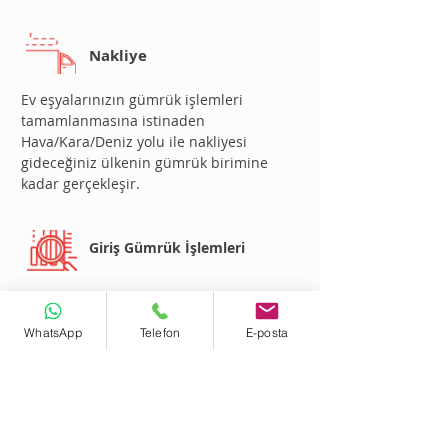
Nakliye
Ev eşyalarınızın gümrük işlemleri
tamamlanmasına istinaden
Hava/Kara/Deniz yolu ile nakliyesi
gideceğiniz ülkenin gümrük birimine
kadar gerçekleşir.
Giriş Gümrük İşlemleri
Gümrük Vergilerinden Muaf Olarak
Kullanılmış Ev Eşyası İthali Gümrük
WhatsApp
Telefon
E-posta
vergilerinden muaf olarak kullanılmış ev
eşyası ithali iki yolla yapılabilir.