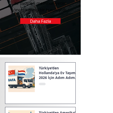
ile müşteri memnuniyetini
öncelik almış bir kuruluştur.
Daha Fazla
Türkiye’den
Hollanda’ya Ev Taşıma:
2026 İçin Adım Adım
Rehber
Türkiye’den Amerika’ya