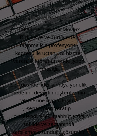
Bafa Group
HAKKIMIZDA
BAFA International Movers
Türkiye’ye ve Türkiye’den
taşınma için profesyonel
kadrosu ile uçtan uca hizmet
veren, sektörünün önde gelen
firmasıdır.
Sektöründe lider olmaya yönelik
hedefini, değerli müşterilerinin
taleplerine uygun taşıma
senaryoları yaratıp
projelendirerek, taahhüt ettiği
şekilde ve zamanında
karşılamayı, sunduğu çözümler