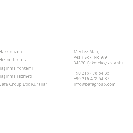
KURUMSAL
ADRESİMİZ
Hakkımızda
Merkez Mah,
Vezir Sok. No:9/9
Hizmetlerimiz
34820 Çekmeköy -İstanbul
Taşınma Yöntemi
+90 216 478 64 36
Taşınma Hizmeti
+90 216 478 64 37
Bafa Group Etik Kuralları
info@bafagroup.com